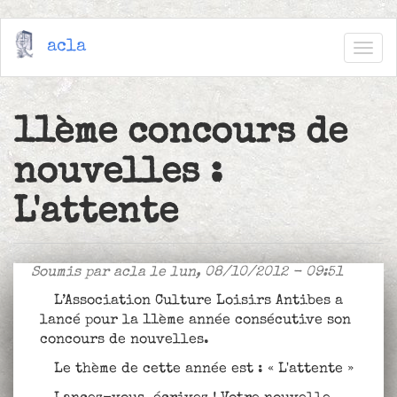
Aller
acla
au
Togg
contenu
navig
principal
11ème concours de
nouvelles :
L'attente
Soumis par
acla
le lun, 08/10/2012 - 09:51
L’Association Culture Loisirs Antibes a
lancé pour la 11ème année consécutive son
concours de nouvelles.
Le thème de cette année est : « L'attente »