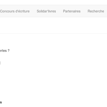
Concours d'écriture
Solidar'livres
Partenaires
Recherche
u
ertes ?
n
es