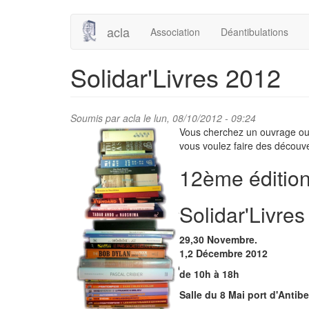
Aller
acla
Association
Déantibulations
au
contenu
principal
Solidar'Livres 2012
Soumis par
acla
le lun, 08/10/2012 - 09:24
Vous cherchez un ouvrage o
vous voulez faire des découv
12ème éditio
Solidar'Livres
29,30 Novembre.
1,2 Décembre 2012
de 10h à 18h
Salle du 8 Mai port d'Antib