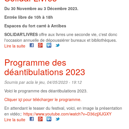
Du 30 Novembre au 3 Décembre 2023.
Entrée libre de 10h à 18h
Espaces du fort carré à Antibes
SOLIDAR'LIVRES
offre aux livres une seconde vie, c'est donc
l'occasion annuelle de dépoussiérer bureaux et bibliothèques.
Lire la suite
de
Solidar'livres
2023
Programme des
déantibulations 2023
Soumis par
acla
le jeu, 04/05/2023 - 19:12
Voici le programme des déantibulations 2023.
Cliquer içi pour télécharger le programme.
En attendant le teaser du festival, voici, en image la présentation
en vidéo;:
https://www.youtube.com/watch?v=D36zjjXJGXY
Lire la suite
de
Programme