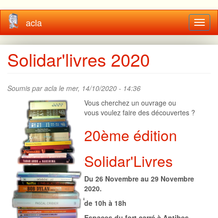
Aller
acla
Toggl
au
naviga
contenu
principal
Solidar'livres 2020
Soumis par
acla
le mer, 14/10/2020 - 14:36
Vous cherchez un ouvrage ou
vous voulez faire des découvertes ?
20ème édition
Solidar'Livres
Du 26 Novembre au 29 Novembre
2020.
de 10h à 18h
Espaces du fort carré à Antibes