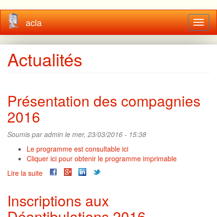
Aller
acla
Toggl
au
naviga
contenu
principal
Actualités
Présentation des compagnies
2016
Soumis par
admin
le mer, 23/03/2016 - 15:38
Le programme est consultable ici
Cliquer ici pour obtenir le programme imprimable
Lire la suite
de
Présentation
des
Inscriptions aux
compagnies
Déantibulations 2016
2016