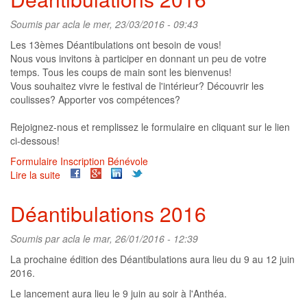
Soumis par
acla
le mer, 23/03/2016 - 09:43
Les 13èmes Déantibulations ont besoin de vous!
Nous vous invitons à participer en donnant un peu de votre
temps. Tous les coups de main sont les bienvenus!
Vous souhaitez vivre le festival de l'intérieur? Découvrir les
coulisses? Apporter vos compétences?
Rejoignez-nous et remplissez le formulaire en cliquant sur le lien
ci-dessous!
Formulaire Inscription Bénévole
Lire la suite
de
Inscriptions
aux
Déantibulations 2016
Déantibulations
2016
Soumis par
acla
le mar, 26/01/2016 - 12:39
La prochaine édition des Déantibulations aura lieu du 9 au 12 juin
2016.
Le lancement aura lieu le 9 juin au soir à l'Anthéa.