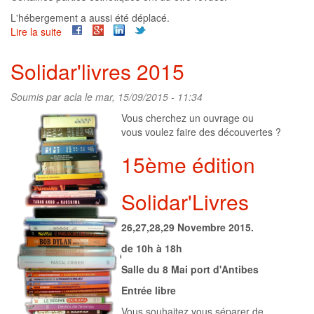
L'hébergement a aussi été déplacé.
Lire la suite
de
Mise
à
Solidar'livres 2015
jour
du
Soumis par
acla
le mar, 15/09/2015 - 11:34
site
Vous cherchez un ouvrage ou
vous voulez faire des découvertes ?
15ème édition
Solidar'Livres
26,27,28,29 Novembre 2015.
de 10h à 18h
Salle du 8 Mai port d'Antibes
Entrée libre
Vous souhaitez vous séparer de