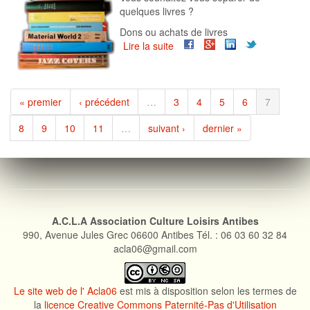
quelques livres ?
Dons ou achats de livres
Lire la suite
de
Solidar'livres
2015
« premier
‹ précédent
…
3
4
5
6
7
8
9
10
11
…
suivant ›
dernier »
A.C.L.A Association Culture Loisirs Antibes
990, Avenue Jules Grec 06600 Antibes Tél. : 06 03 60 32 84
acla06@gmail.com
Le site web de l' Acla06
est mis à disposition selon les termes de
la
licence Creative Commons Paternité-Pas d'Utilisation