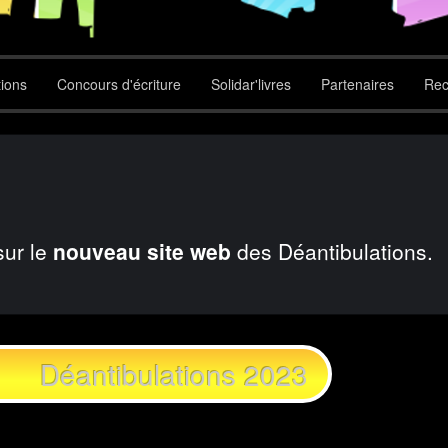
tions
Concours d'écriture
Solidar'livres
Partenaires
Rec
sur le
nouveau site web
des Déantibulations.
Déantibulations 2023