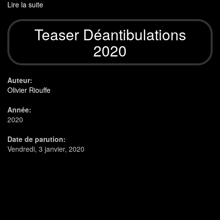
Lire la suite
de
teaser
déantibulations
Teaser Déantibulations
2023
premier
2020
jet
Auteur:
Olivier Riouffe
Année:
2020
Date de parution:
Vendredi, 3 janvier, 2020