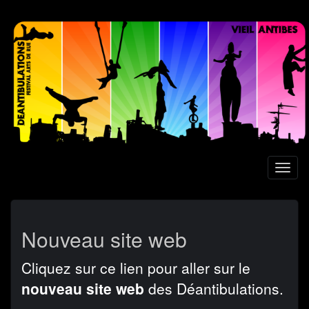
Aller
au
contenu
principal
Toggl
naviga
Nouveau site web
Cliquez sur ce lien pour aller sur le
nouveau site web
des Déantibulations.