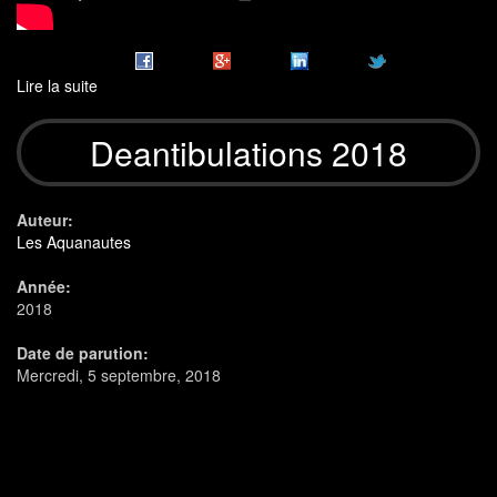
Lire la suite
de
Déantibulations
présentation
Deantibulations 2018
de
la
programmation
du
Auteur:
festival
Les Aquanautes
2018
Année:
2018
Date de parution:
Mercredi, 5 septembre, 2018