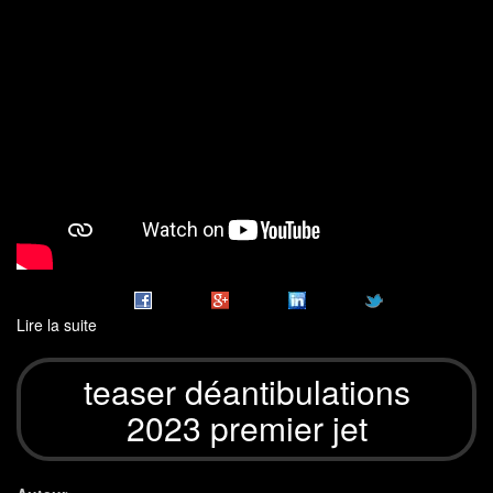
Lire la suite
de
Teaser
déantibulations
teaser déantibulations
2026
2023 premier jet