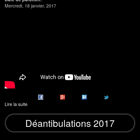
Mercredi, 18 janvier, 2017
Lire la suite
de
Vidéo
présentation
Déantibulations 2017
2017