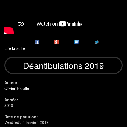
Lire la suite
de
Teaser
Déantibulations
Déantibulations 2019
2020
Auteur:
Olivier Riouffe
Année:
2019
Date de parution:
Vendredi, 4 janvier, 2019