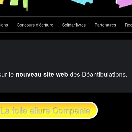
tions
Concours d'écriture
Solidar'livres
Partenaires
Rec
sur le
nouveau site web
des Déantibulations.
La folle allure Companie