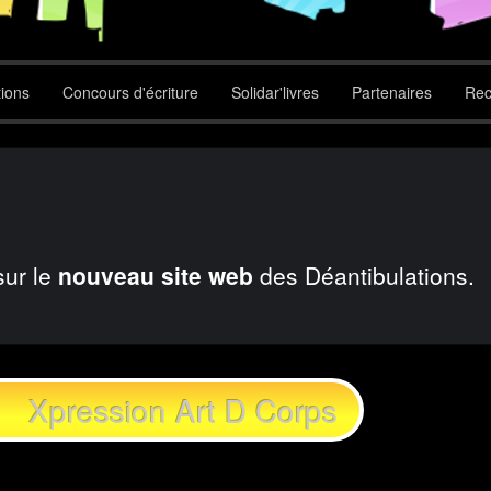
tions
Concours d'écriture
Solidar'livres
Partenaires
Rec
sur le
nouveau site web
des Déantibulations.
Xpression Art D Corps