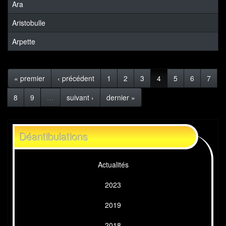
Ara
Aristobulle
Arpette
« premier
‹ précédent
1
2
3
4
5
6
7
8
9
…
suivant ›
dernier »
Déantibulations
Actualités
2023
2019
2018