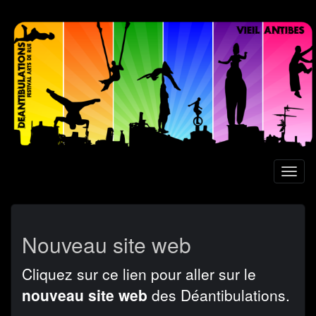
Aller
au
contenu
principal
Toggl
naviga
Nouveau site web
Cliquez sur ce lien pour aller sur le
nouveau site web
des Déantibulations.