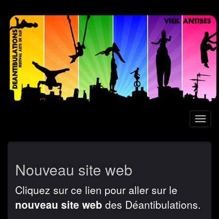
Aller
au
contenu
principal
Toggl
naviga
Nouveau site web
Cliquez sur ce lien pour aller sur le
nouveau site web
des Déantibulations.