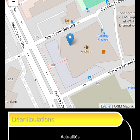
-
Leaflet
| OSM Mapnik
Déantibulations
Actualités