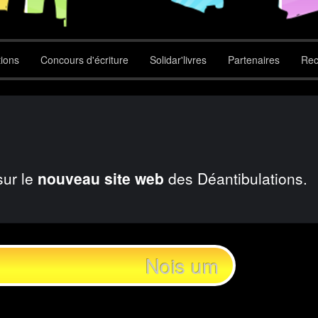
tions
Concours d'écriture
Solidar'livres
Partenaires
Rec
sur le
nouveau site web
des Déantibulations.
Nois um