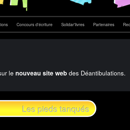
tions
Concours d'écriture
Solidar'livres
Partenaires
Rec
sur le
nouveau site web
des Déantibulations.
Les pieds tanqués