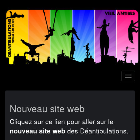
Aller
au
contenu
principal
Toggl
naviga
Nouveau site web
Cliquez sur ce lien pour aller sur le
nouveau site web
des Déantibulations.