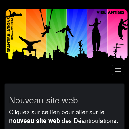
Aller
au
contenu
principal
Toggl
naviga
Nouveau site web
Cliquez sur ce lien pour aller sur le
nouveau site web
des Déantibulations.