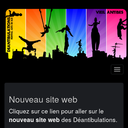
Aller
au
contenu
principal
Toggl
naviga
Nouveau site web
Cliquez sur ce lien pour aller sur le
nouveau site web
des Déantibulations.