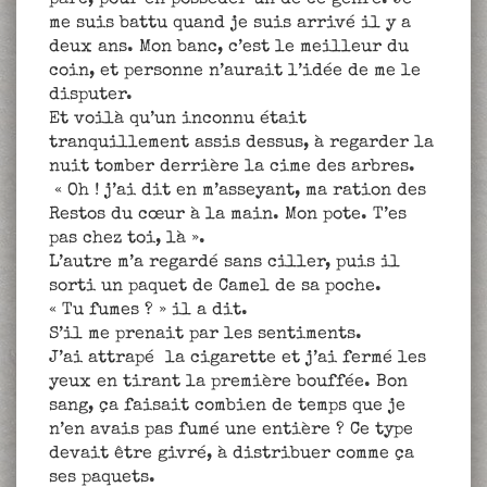
parc, pour en posséder un de ce genre. Je
me suis battu quand je suis arrivé il y a
deux ans. Mon banc, c’est le meilleur du
coin, et personne n’aurait l’idée de me le
disputer.
Et voilà qu’un inconnu était
tranquillement assis dessus, à regarder la
nuit tomber derrière la cime des arbres.
« Oh ! j’ai dit en m’asseyant, ma ration des
Restos du cœur à la main. Mon pote. T’es
pas chez toi, là ».
L’autre m’a regardé sans ciller, puis il
sorti un paquet de Camel de sa poche.
« Tu fumes ? » il a dit.
S’il me prenait par les sentiments.
J’ai attrapé la cigarette et j’ai fermé les
yeux en tirant la première bouffée. Bon
sang, ça faisait combien de temps que je
n’en avais pas fumé une entière ? Ce type
devait être givré, à distribuer comme ça
ses paquets.