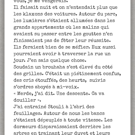
vous, je me vengerais.
Il faisait nuit et on n’entendait plus que
les klaxons des voitures. Autour du parc,
les lumières s’étaient allumées dans les
grands appartements où les malins qui
avaient su passer entre les gouttes n’en
finissaient pas de fêter leur réussite.
Ils feraient bien de se méfier. Eux aussi
pourraient avoir à traverser la rue un
jour. J’en sais quelque chose.
Soudain un brouhaha s’est élevé du côté
des grilles. C’était un piétinement confus,
des cris étouffés, des heurts, suivis
s’ordres aboyés à mi-voix.
« Merde, j’ai dit. Une descente. Ca va
douiller ».
J’ai entraîné Stouli à l’abri des
feuillages. Autour de nous les bancs
s’étaient dépeuplés à toute vitesse. Les
dormeurs disparaissaient derrière les
arbres en traînant leur duvet et leurs