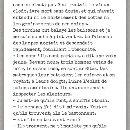
sacs en plastique. Seul restait le vieux
clodo, ivre mort sans doute, et qui n’avait
entendu ni le martèlement des bottes ni
les gémissements de ses chiens.
Des torches ont balayé les buissons et je
me suis couché à plat ventre. Le faisceau
des lampes montait et descendait
rapidement, fouillant l’obscurité.
« Les cons ! Ils sont partis », a dit une voix
jeune. Devant nous, trois hommes vêtus de
noir, le crâne rasé, se sont arrêtés. Des
matraques leur battaient les cuisses et on
voyait, à leurs doigts, luire l’éclat de
poings américains. Ils ont commencé à
inspecter les alentours.
« Qu’est-ce qu’ils font, a soufflé Stouli.
– Le ménage, j’ai dit à mi-voix. Tout ce
qu’ils trouvent, ils le bastonnent.
– Et s’ils ne trouvent rien ?
– Ils trouvent, ne t’inquiète pas qu’ils