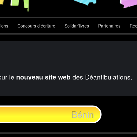
tions
Concours d'écriture
Solidar'livres
Partenaires
Rec
sur le
nouveau site web
des Déantibulations.
Bénin