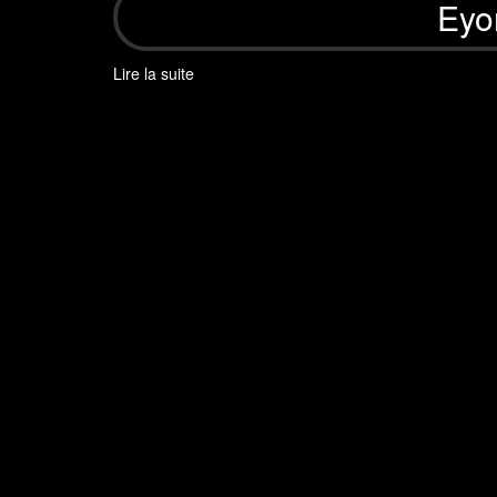
Eyo
Lire la suite
de
Eyon’lé
Brass
Band