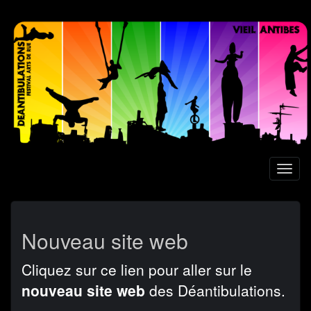
Aller
au
contenu
principal
Toggl
naviga
Nouveau site web
Cliquez sur ce lien pour aller sur le
nouveau site web
des Déantibulations.