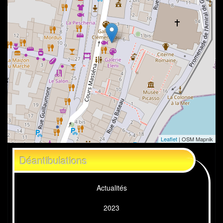
Leaflet
| OSM Mapnik
Déantibulations
Actualités
2023