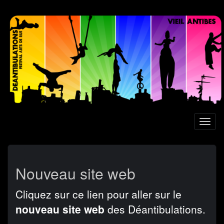
Aller
au
contenu
principal
Toggl
naviga
Nouveau site web
Cliquez sur ce lien pour aller sur le
nouveau site web
des Déantibulations.