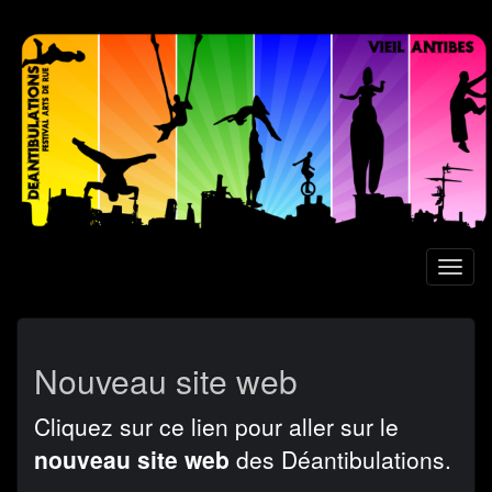
Aller
au
contenu
principal
Toggl
naviga
Nouveau site web
Cliquez sur ce lien pour aller sur le
nouveau site web
des Déantibulations.