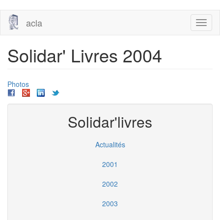
Aller
acla
Toggl
au
naviga
contenu
principal
Solidar' Livres 2004
Photos
Solidar'livres
Actualités
2001
2002
2003