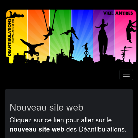
Aller
au
contenu
principal
Toggl
naviga
Nouveau site web
Cliquez sur ce lien pour aller sur le
nouveau site web
des Déantibulations.