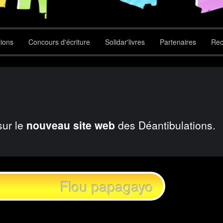
tions
Concours d'écriture
Solidar'livres
Partenaires
Rec
sur le
nouveau site web
des Déantibulations.
Flou papagayo