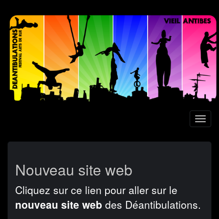
Aller
au
contenu
principal
Toggl
naviga
Nouveau site web
Cliquez sur ce lien pour aller sur le
nouveau site web
des Déantibulations.