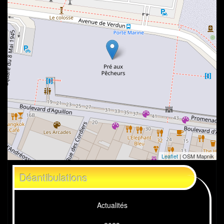
Leaflet
| OSM Mapnik
Déantibulations
Actualités